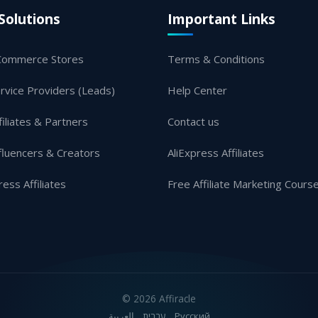
Solutions
Important Links
Commerce Stores
Terms & Conditions
rvice Providers (Leads)
Help Center
filiates & Partners
Contact us
fluencers & Creators
AliExpress Affiliates
ress Affiliates
Free Affiliate Marketing Cours
©
2026 Affiracle
العربية
עברית
Русский