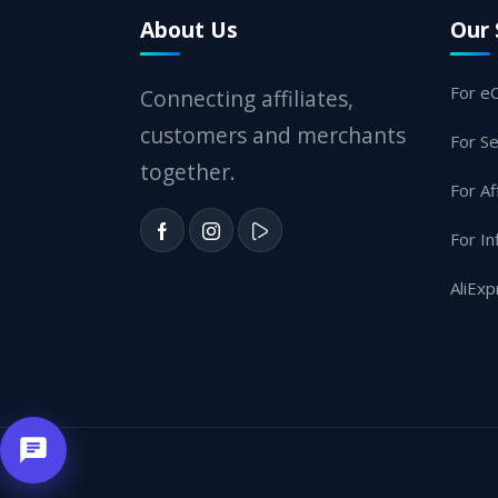
About Us
Our 
For e
Connecting affiliates,
customers and merchants
For Se
together.
For Af
For In
AliExp